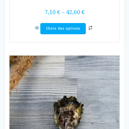
7,10
€
–
42,60
€
Choix des options