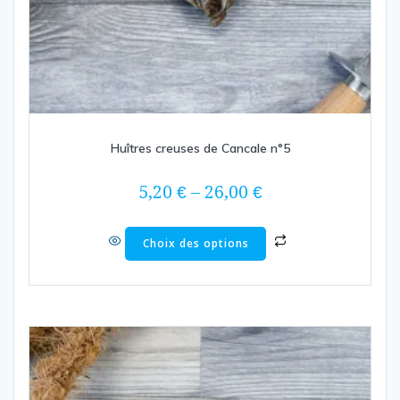
Huîtres creuses de Cancale n°5
5,20
€
–
26,00
€
Choix des options