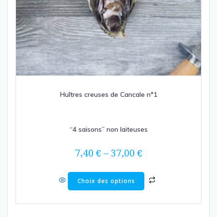
Huîtres creuses de Cancale n°1
“4 saisons” non laiteuses
7,40
€
–
37,00
€
Choix des options