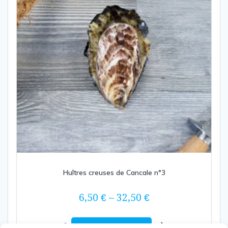
Huîtres creuses de Cancale n°3
6,50
€
–
32,50
€
Choix des options