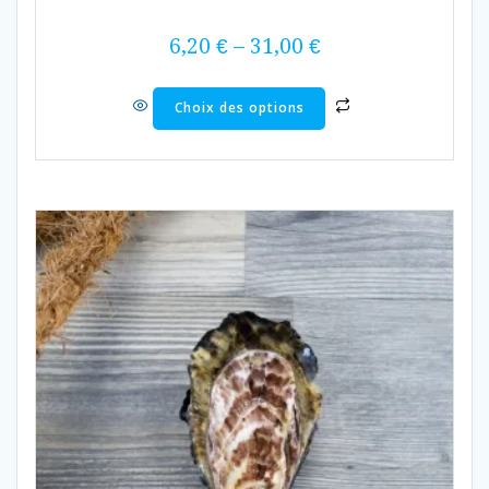
6,20
€
–
31,00
€
Choix des options