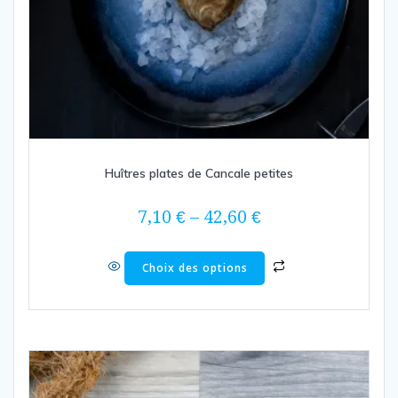
Huîtres plates de Cancale petites
7,10
€
–
42,60
€
Choix des options