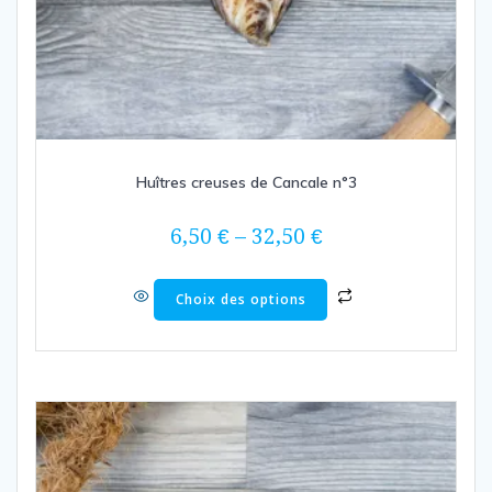
Huîtres creuses de Cancale n°3
6,50
€
–
32,50
€
Choix des options