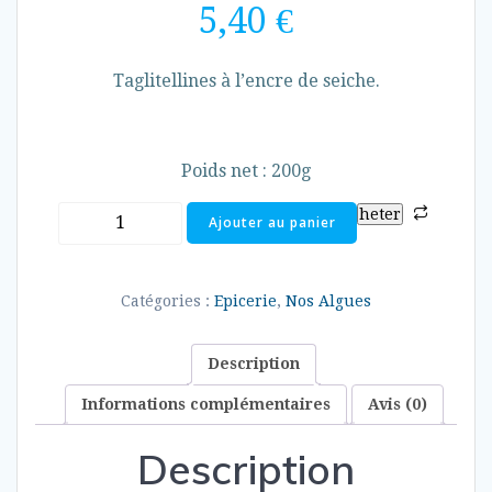
5,40
€
Taglitellines à l’encre de seiche.
Poids net : 200g
quantité
heter
Ajouter au panier
de
Tagliatellines
à
Catégories :
Epicerie
,
Nos Algues
l'encre
de
Description
seiche
Informations complémentaires
Avis (0)
Description