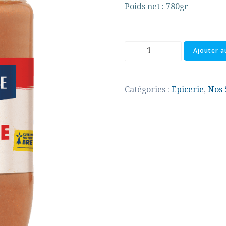
Poids net : 780gr
quantité
Ajouter a
de
Soupe
de
Catégories :
Epicerie
,
Nos 
Cancale
"La
Cancalaise"