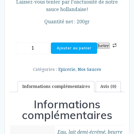
Laissez-vous tenter par l’onctuosité de notre
sauce hollandaise!
Quantité net : 200gr
quantité
heter
Ajouter au panier
de
Sauce
Hollandaise
Catégories :
Epicerie
,
Nos Sauces
Informations complémentaires
Avis (0)
Informations
complémentaires
Eau, lait demi-écrémé, beurre