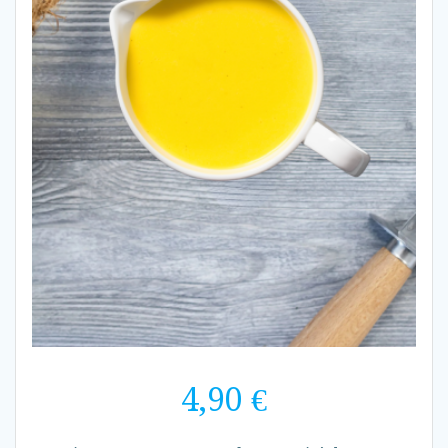
4,90
€