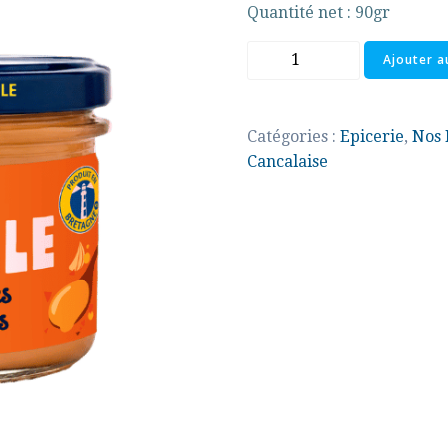
Quantité net : 90gr
quantité
Ajouter a
de
Rouille
Catégories :
Epicerie
,
Nos 
Cancalaise