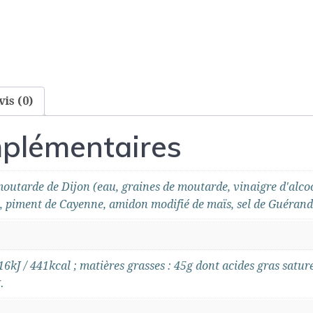
vis (0)
mplémentaires
outarde de Dijon (eau, graines de moutarde, vinaigre d'alcool
a, piment de Cayenne, amidon modifié de maïs, sel de Guéran
6kJ / 441kcal ; matières grasses : 45g dont acides gras saturés 
.