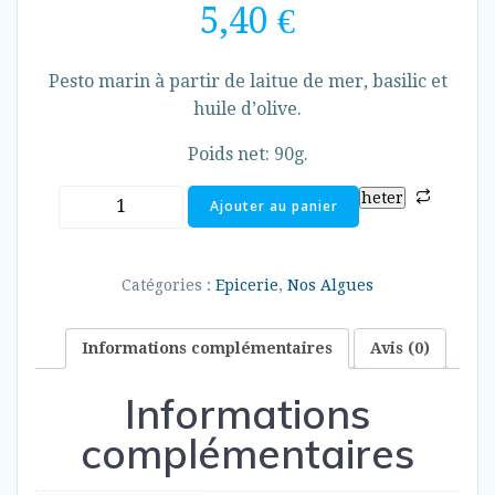
5,40
€
Pesto marin à partir de laitue de mer, basilic et
huile d’olive.
Poids net: 90g.
quantité
heter
Ajouter au panier
de
Pesto
marin
Catégories :
Epicerie
,
Nos Algues
Informations complémentaires
Avis (0)
Informations
complémentaires