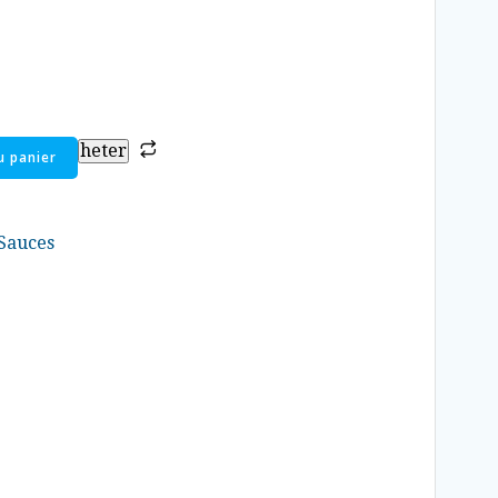
heter
u panier
Sauces