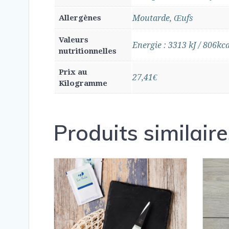
Allergènes
Moutarde, Œufs
Valeurs
Energie : 3313 kJ / 806kca
nutritionnelles
Prix au
27,41€
Kilogramme
Produits similaire