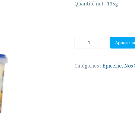
Quantité net : 135g
quantité
Ajouter a
de
Mayonnaise
Catégories :
Epicerie
,
Nos 