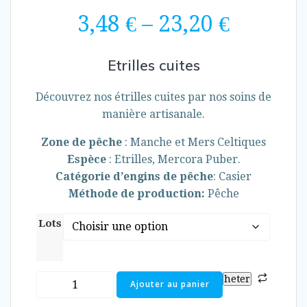
3,48
€
–
23,20
€
Etrilles cuites
Découvrez nos étrilles cuites par nos soins de
manière artisanale.
Zone de pêche
:
Manche et Mers Celtiques
Espèce
: Etrilles, Mercora Puber.
Catégorie d’engins de pêche
: Casier
Méthode de production:
Pêche
Lots
quantité
heter
Ajouter au panier
de