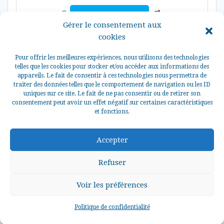
Ce
Choix des options
produit
Gérer le consentement aux
a
cookies
plusieurs
variations.
Pour offrir les meilleures expériences, nous utilisons des technologies
Les
telles que les cookies pour stocker et/ou accéder aux informations des
options
appareils. Le fait de consentir à ces technologies nous permettra de
peuvent
traiter des données telles que le comportement de navigation ou les ID
être
uniques sur ce site. Le fait de ne pas consentir ou de retirer son
consentement peut avoir un effet négatif sur certaines caractéristiques
choisies
et fonctions.
sur
la
© 2026 La Perle des Grèves Tous droits réservés.
page
Accepter
du
produit
Refuser
Voir les préférences
0
Politique de confidentialité