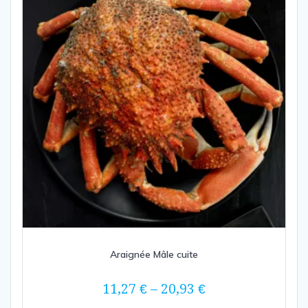
être
choisies
sur
la
page
du
produit
Araignée Mâle cuite
11,27
€
–
20,93
€