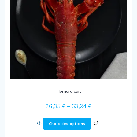
Homard cuit
26,35
€
–
63,24
€
Ce
Choix des options
produit
a