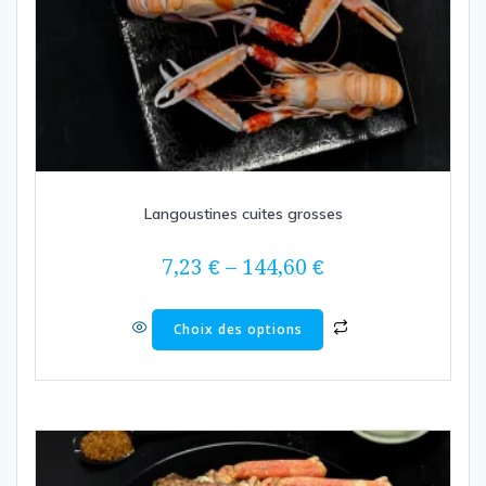
Langoustines cuites grosses
7,23
€
–
144,60
€
Ce
Choix des options
produit
a
plusieurs
variations.
Les
options
peuvent