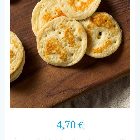
4,70
€