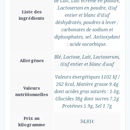
de Lait, Lait écrémé en poudre,
Lactoserum en poudre, Œuf
Liste des
entier et blanc d'Œuf
ingrédients
déshydratés, poudres à lever :
carbonates de sodium et
diphosphates, sel. Antioxydant
: acide ascorbique.
Blé, Lactose, Lait, Lactoserum,
Allergènes
Œuf entier et blanc d'œuf
Valeurs énergétiques 1102 kJ /
262 kcal, Matière grasse 9.4g
Valeurs
dont acides gras saturés : 1.0g,
nutritionnelles
Glucides 38g dont sucres 7.2g
Protéines 5.9g, Sel 1.7g
Prix au
34,81€
kilogramme