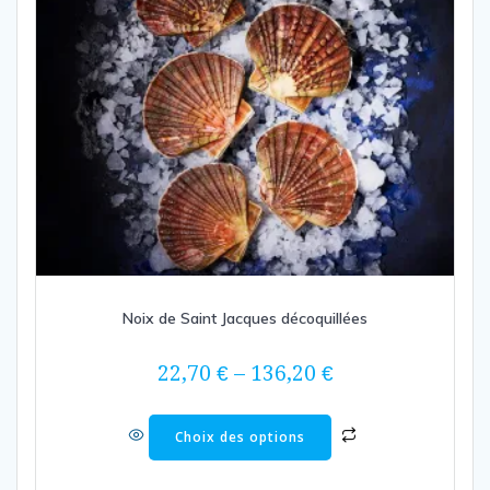
Noix de Saint Jacques décoquillées
22,70
€
–
136,20
€
Ce
Choix des options
produit
a
plusieurs