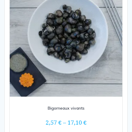
être
choisies
sur
la
page
du
produit
Bigorneaux vivants
2,57
€
–
17,10
€