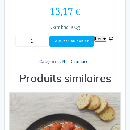
13,17
€
Gambas 300g
quantité
heter
Ajouter au panier
de
Gambas
300g
Catégorie :
Nos Crustacés
Produits similaires