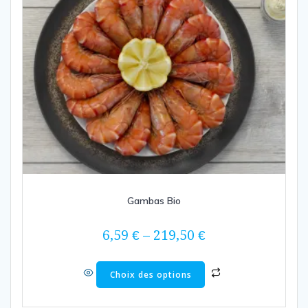
Gambas Bio
6,59
€
–
219,50
€
Ce
Choix des options
produit
a
plusieurs