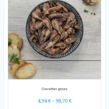
être
choisies
sur
la
page
du
produit
Crevettes grises
4,94
€
–
98,70
€