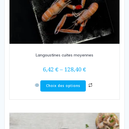
Langoustines cuites moyennes
6,42
€
–
128,40
€
Ce
Choix des options
produit
a
plusieurs
variations.
Les
options
peuvent