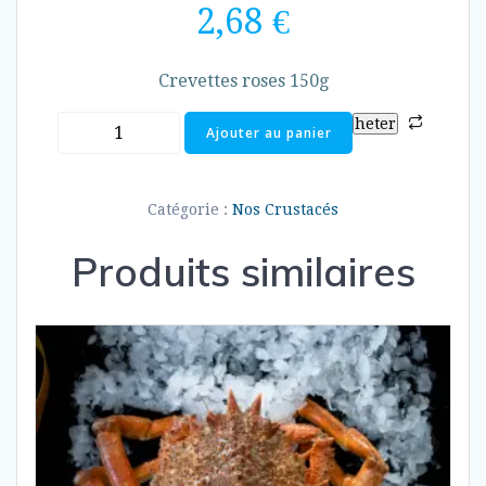
2,68
€
Crevettes roses 150g
quantité
heter
Ajouter au panier
de
Crevettes
roses
Catégorie :
Nos Crustacés
150g
Produits similaires